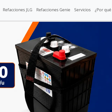
Refacciones JLG
Refacciones Genie
Servicios
¿Por qué