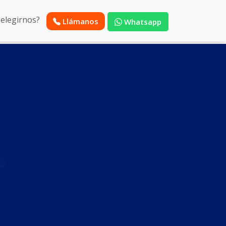
 elegirnos?
Llámanos
Whatsapp