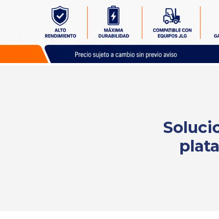
Solicita
tu
cotización
Soluci
plat