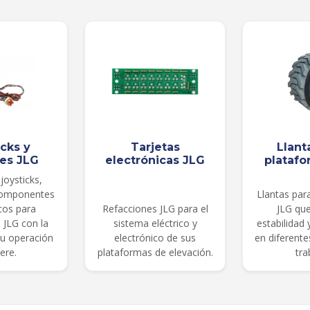
icks y
Tarjetas
Llant
les JLG
electrónicas JLG
platafo
joysticks,
componentes
Llantas par
cos para
Refacciones JLG para el
JLG qu
 JLG con la
sistema eléctrico y
estabilidad
su operación
electrónico de sus
en diferent
ere.
plataformas de elevación.
tra