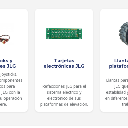
icks y
Tarjetas
Llant
les JLG
electrónicas JLG
platafo
joysticks,
componentes
Llantas par
cos para
Refacciones JLG para el
JLG qu
 JLG con la
sistema eléctrico y
estabilidad
su operación
electrónico de sus
en diferent
ere.
plataformas de elevación.
tra