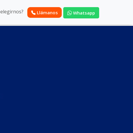
 elegirnos?
Llámanos
Whatsapp