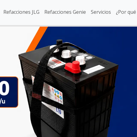
Refacciones JLG
Refacciones Genie
Servicios
¿Por qué