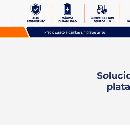
Solicita
tu
cotización
Soluci
plat