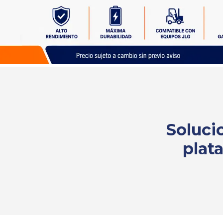
Solicita
tu
cotización
Soluci
plat