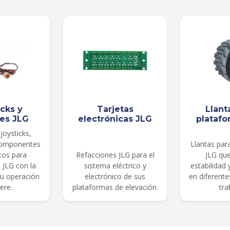
icks y
Tarjetas
Llant
les JLG
electrónicas JLG
platafo
joysticks,
componentes
Llantas par
cos para
Refacciones JLG para el
JLG qu
 JLG con la
sistema eléctrico y
estabilidad
su operación
electrónico de sus
en diferent
ere.
plataformas de elevación.
tra