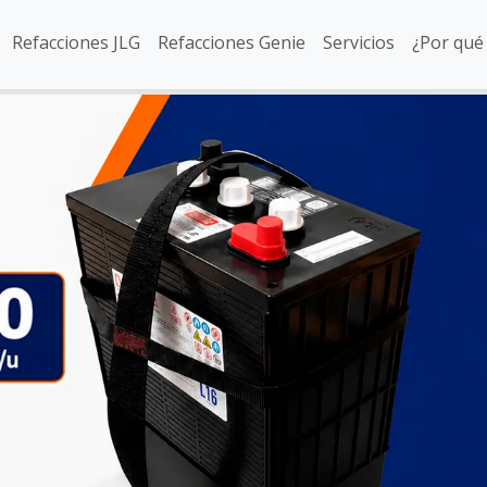
Refacciones JLG
Refacciones Genie
Servicios
¿Por qué