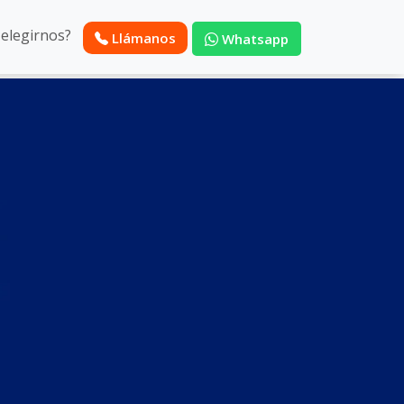
 elegirnos?
Llámanos
Whatsapp