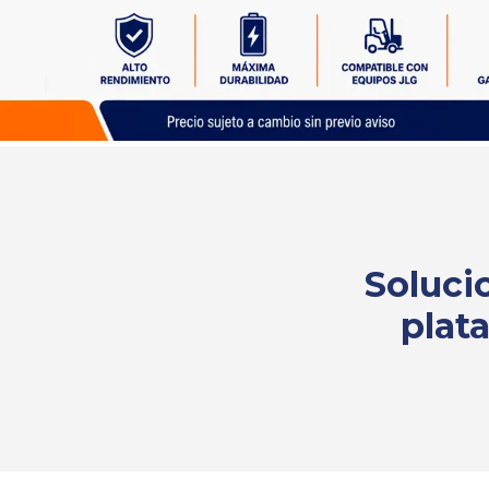
Solicita
tu
cotización
Soluci
plat