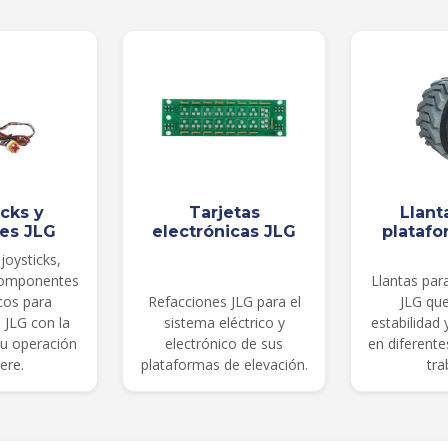
icks y
Tarjetas
Llant
les JLG
electrónicas JLG
platafo
joysticks,
componentes
Llantas par
cos para
Refacciones JLG para el
JLG qu
 JLG con la
sistema eléctrico y
estabilidad
su operación
electrónico de sus
en diferent
ere.
plataformas de elevación.
tra