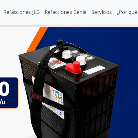
Refacciones JLG
Refacciones Genie
Servicios
¿Por qué