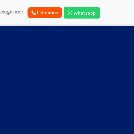
 elegirnos?
Llámanos
Whatsapp