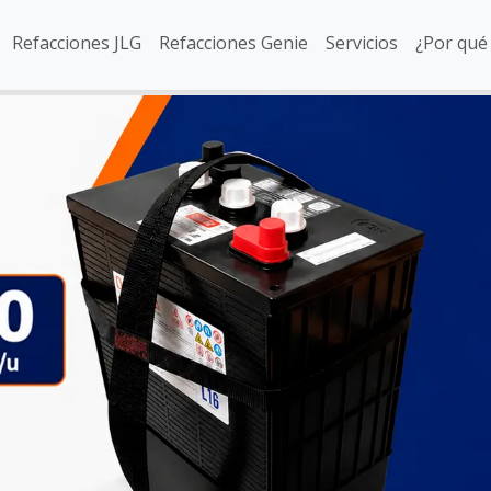
Refacciones JLG
Refacciones Genie
Servicios
¿Por qué