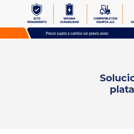
Solicita
tu
cotización
Soluci
plat