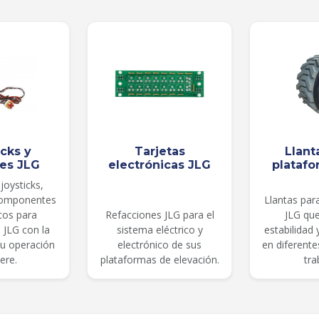
icks y
Tarjetas
Llant
les JLG
electrónicas JLG
platafo
joysticks,
componentes
Llantas par
cos para
Refacciones JLG para el
JLG qu
 JLG con la
sistema eléctrico y
estabilidad
su operación
electrónico de sus
en diferent
ere.
plataformas de elevación.
tra