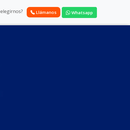
 elegirnos?
Llámanos
Whatsapp