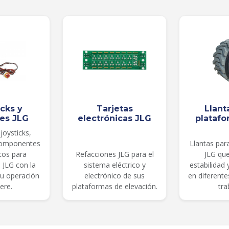
icks y
Tarjetas
Llant
les JLG
electrónicas JLG
platafo
joysticks,
componentes
Llantas par
cos para
Refacciones JLG para el
JLG qu
 JLG con la
sistema eléctrico y
estabilidad
su operación
electrónico de sus
en diferent
ere.
plataformas de elevación.
tra