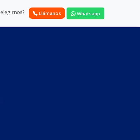
 elegirnos?
Llámanos
Whatsapp