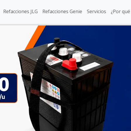
Refacciones JLG
Refacciones Genie
Servicios
¿Por qué