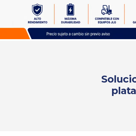
Solicita
tu
cotización
Soluci
plat