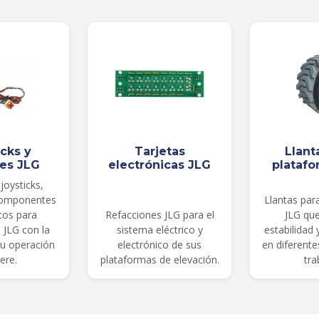
icks y
Tarjetas
Llant
les JLG
electrónicas JLG
platafo
joysticks,
componentes
Llantas par
cos para
Refacciones JLG para el
JLG qu
 JLG con la
sistema eléctrico y
estabilidad
su operación
electrónico de sus
en diferent
ere.
plataformas de elevación.
tra