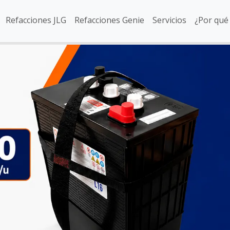
Refacciones JLG
Refacciones Genie
Servicios
¿Por qué