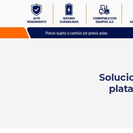
Solicita
tu
cotización
Soluci
plat