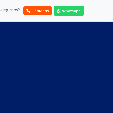
 elegirnos?
Llámanos
Whatsapp