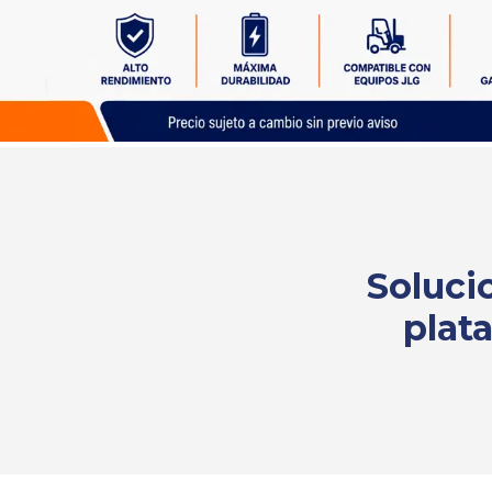
Solicita
tu
cotización
Soluci
plat