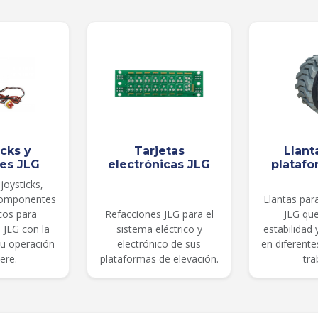
icks y
Tarjetas
Llant
les JLG
electrónicas JLG
platafo
joysticks,
componentes
Llantas par
cos para
Refacciones JLG para el
JLG qu
 JLG con la
sistema eléctrico y
estabilidad
su operación
electrónico de sus
en diferent
ere.
plataformas de elevación.
tra