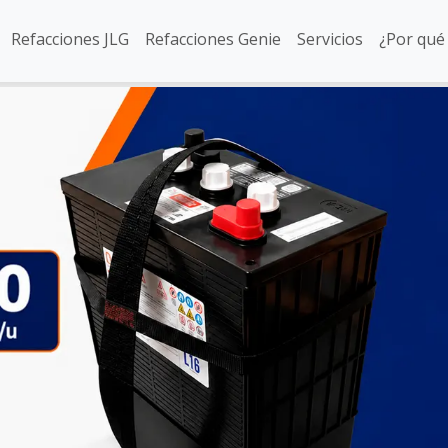
Refacciones JLG
Refacciones Genie
Servicios
¿Por qué