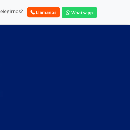
 elegirnos?
Llámanos
Whatsapp