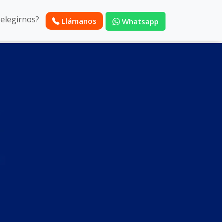
 elegirnos?
Llámanos
Whatsapp