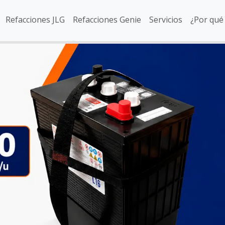
Refacciones JLG
Refacciones Genie
Servicios
¿Por qué