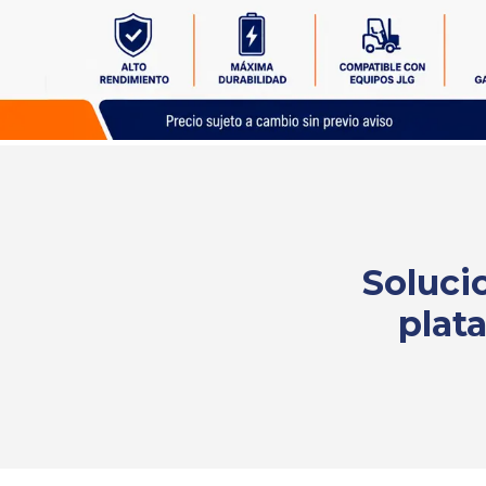
Solicita
tu
cotización
Soluci
plat