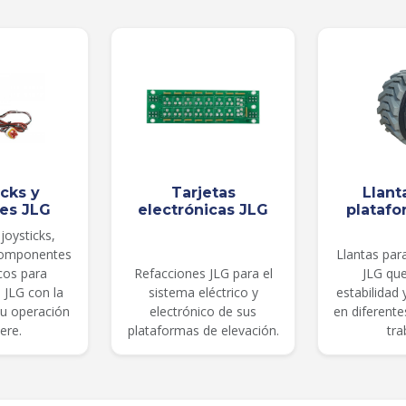
icks y
Tarjetas
Llant
les JLG
electrónicas JLG
platafo
joysticks,
componentes
Llantas par
cos para
Refacciones JLG para el
JLG qu
 JLG con la
sistema eléctrico y
estabilidad
su operación
electrónico de sus
en diferent
ere.
plataformas de elevación.
tra