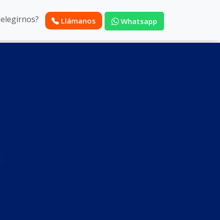
 elegirnos?
Llámanos
Whatsapp