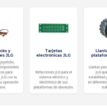
icks y
Tarjetas
Llant
les JLG
electrónicas JLG
platafo
joysticks,
componentes
Llantas par
cos para
Refacciones JLG para el
JLG qu
 JLG con la
sistema eléctrico y
estabilidad
su operación
electrónico de sus
en diferent
ere.
plataformas de elevación.
tra