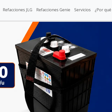
Refacciones JLG
Refacciones Genie
Servicios
¿Por qué