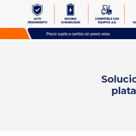
Solicita
tu
cotización
Soluci
plat